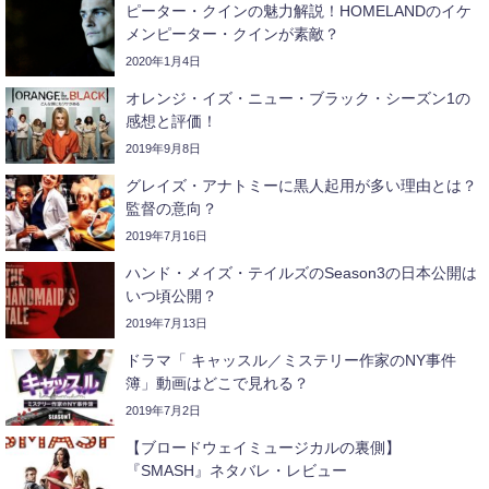
ピーター・クインの魅力解説！HOMELANDのイケ
メンピーター・クインが素敵？
2020年1月4日
オレンジ・イズ・ニュー・ブラック・シーズン1の
感想と評価！
2019年9月8日
グレイズ・アナトミーに黒人起用が多い理由とは？
監督の意向？
2019年7月16日
ハンド・メイズ・テイルズのSeason3の日本公開は
いつ頃公開？
2019年7月13日
ドラマ「 キャッスル／ミステリー作家のNY事件
簿」動画はどこで見れる？
2019年7月2日
【ブロードウェイミュージカルの裏側】
『SMASH』ネタバレ・レビュー