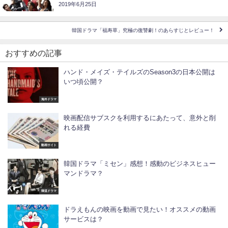
2019年6月25日
韓国ドラマ「福寿草」究極の復讐劇！のあらすじとレビュー！
おすすめの記事
ハンド・メイズ・テイルズのSeason3の日本公開は
いつ頃公開？
海外ドラマ
映画配信サブスクを利用するにあたって、意外と削
れる経費
動画サイト
韓国ドラマ「ミセン」感想！感動のビジネスヒュー
マンドラマ？
韓流ドラマ
ドラえもんの映画を動画で見たい！オススメの動画
サービスは？