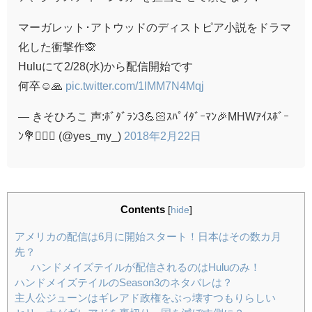
マーガレット･アトウッドのディストピア小説をドラマ
化した衝撃作🙊
Huluにて2/28(水)から配信開始です
何卒☺️🙏
pic.twitter.com/1lMM7N4Mqj
— きそひろこ 声:ﾎﾞﾀﾞﾗﾝ3💪🏻ｽﾊﾟｲﾀﾞｰﾏﾝ🎉MHWｱｲｽﾎﾞｰ
ﾝ💐🧛🏻‍♀️ (@yes_my_)
2018年2月22日
Contents
[
hide
]
アメリカの配信は6月に開始スタート！日本はその数カ月
先？
ハンドメイズテイルが配信されるのはHuluのみ！
ハンドメイズテイルのSeason3のネタバレは？
主人公ジューンはギレアド政権をぶっ壊すつもりらしい