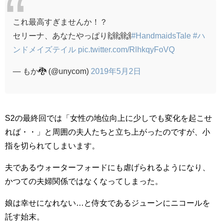
これ最高すぎませんか！？
セリーナ、あなたやっぱり🙌🙌🙌
#HandmaidsTale
#ハ
ンドメイズテイル
pic.twitter.com/RlhkqyFoVQ
— もか🐉 (@unycom)
2019年5月2日
S2の最終回では「女性の地位向上に少しでも変化を起こせ
れば・・」と周囲の夫人たちと立ち上がったのですが、小
指を切られてしまいます。
夫であるウォーターフォードにも虐げられるようになり、
かつての夫婦関係ではなくなってしまった。
娘は幸せになれない…と侍女であるジューンにニコールを
託す始末。