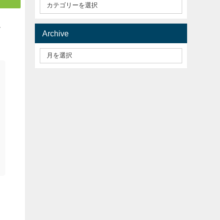
ど
Archive