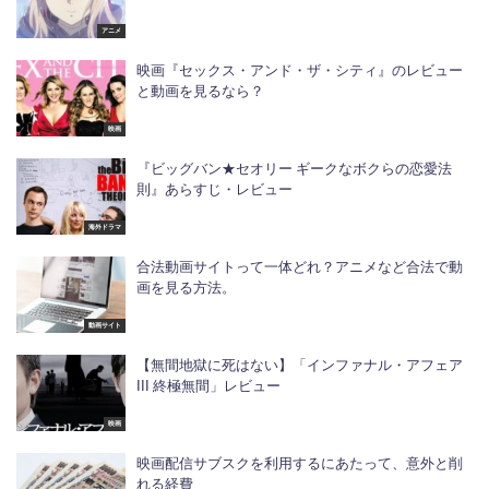
アニメ
映画『セックス・アンド・ザ・シティ』のレビュー
と動画を見るなら？
映画
『ビッグバン★セオリー ギークなボクらの恋愛法
則』あらすじ・レビュー
海外ドラマ
合法動画サイトって一体どれ？アニメなど合法で動
画を見る方法。
動画サイト
【無間地獄に死はない】「インファナル・アフェア
III 終極無間」レビュー
映画
映画配信サブスクを利用するにあたって、意外と削
れる経費